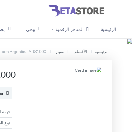
الرئيسية
المتاجر الرقمية
ببجي
إتص
الرئيسية
الأقسام
ستيم
team Argentina ARS1000
1000
مع
قيمة ا
نوع ال